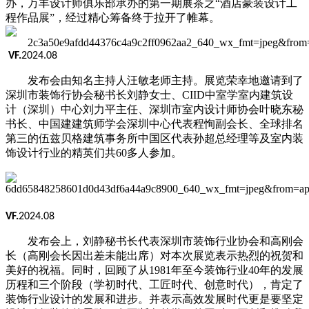
办，万丰设计师俱乐部承办的第一期展茶之
“酒店豪装设计工
程作品展”，经过精心筹备终于拉开了帷幕。
VF.
2024.08
发布会由知名主持人汪敏老师主持。展览荣幸地邀请到了
深圳市装饰行协会秘书长刘静女士、
CIID中室学室内建筑设
计（深圳）中心刘力平主任、深圳市室内设计师协会叶晓
东
秘
书长、中国建建筑师学会深圳中心代表程
恂
副会长、全球排名
第三的伍兹贝格建筑事务所中国区代表孙超总经理等及室内装
饰设计行业的精英们共
60多人参加。
VF.
2024.08
发布会上，刘静秘书长代表深圳市装饰行业协会和高刚会
长（高刚会长因出差未
能
出席）对本次展览表示热烈的祝贺和
美好的祝福。同时，回顾
了
从
1981年至今装饰行业40年的发展
历程和三个阶段（学初时代、工匠时代、创意时代），肯定了
装饰行业设计的发展和进步。
并表示
高效发展时代更是要坚定