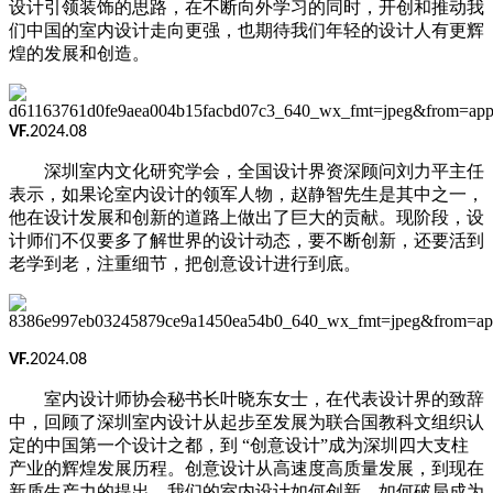
设计引领装饰的思路，在不断向外学习的同时，开创和推动我
们中国的室内设计走向更强，也期待我们年轻的设计人有更辉
煌的发展
和
创造。
VF.
2024.08
深圳室内文化研究学会，全国设计界资深顾问刘力平主任
表示，如果论室内设计的领军人物，赵静智先生是其中之一，
他
在设计发展和创新
的
道路上做出了巨大的贡献。现阶段，设
计师们不仅要多了解世界的设计动态，要不断创新，还要活到
老学到老，注重细节，把创意设计进行到底。
VF.
2024.08
室内设计师协会秘书长叶晓
东女士，在
代表设计界
的
致辞
中
，
回顾了
深圳室内设计从起步
至
发展为联合国教科文组织
认
定的
中国第一个设计之都，到
“创意设计”成为深圳四大支柱
产业
的辉
煌发展历程。创意设计从高速度高质量发展，到现在
新质生产力的提出，我们的室内设计如何创新、如何破局成为