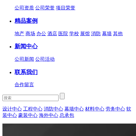
公司资质
公司荣誉
项目荣誉
精品案例
地产
商场
办公
酒店
医院
学校
展馆
消防
幕墙
其他
新闻中心
公司新闻
公司活动
联系我们
合作留言
设计中心
工程中心
消防中心
幕墙中心
材料中心
劳务中心
软
装中心
豪装中心
海外中心
总承包