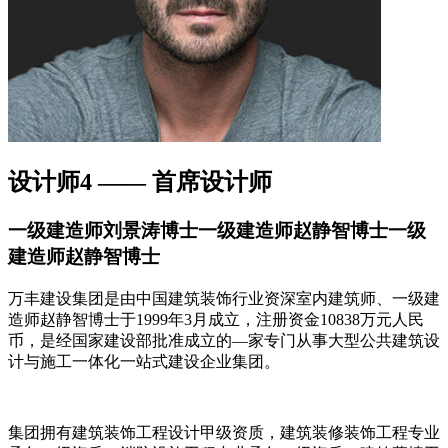
设计师4 —— 首席设计师
一级建造师刘景涛博士一级建造师赵静智博士一级
建造师赵静智博士
万丰建设集团是由中国建筑装饰行业资深室内建筑师、一级建
造师赵静智博士于1999年3月成立，注册资金10838万元人民
币，是经国家建设部批准成立的—家专门从事大型公共建筑设
计与施工一体化一站式建设企业集团。
集团拥有建筑装饰工程设计甲级资质，建筑装修装饰工程专业