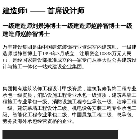
建造师1 —— 首席设计师
一级建造师刘景涛博士一级建造师赵静智博士一级
建造师赵静智博士
万丰建设集团是由中国建筑装饰行业资深室内建筑师、一级建
造师赵静智博士于1999年3月成立，注册资金10838万元人民
币，是经国家建设部批准成立的—家专门从事大型公共建筑设
计与施工一体化一站式建设企业集团。
集团拥有建筑装饰工程设计甲级资质，建筑装修装饰工程专业
承包一级资质，消防设施工程专业承包一级资质，建筑幕墙工
程施工专业承包一级、消防设施工程专业承包一级、洁净工程
一级、建筑幕墙工程设计二级、机电设备安装工程专业承包二
级、智能化工程专业承包二级、中国展览工程二级、总承包、
劳务及海外承包经营资格的企业。