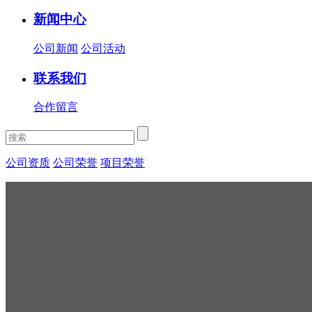
新闻中心
公司新闻
公司活动
联系我们
合作留言
公司资质
公司荣誉
项目荣誉