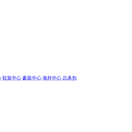
心
软装中心
豪装中心
海外中心
总承包