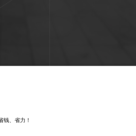
省钱、省力！