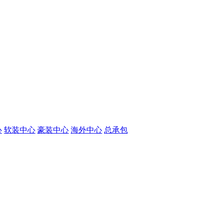
心
软装中心
豪装中心
海外中心
总承包