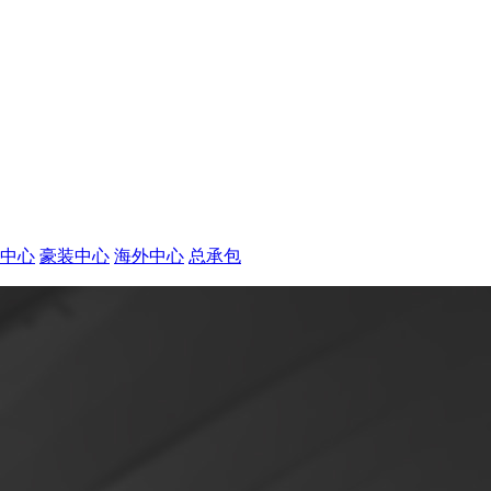
中心
豪装中心
海外中心
总承包