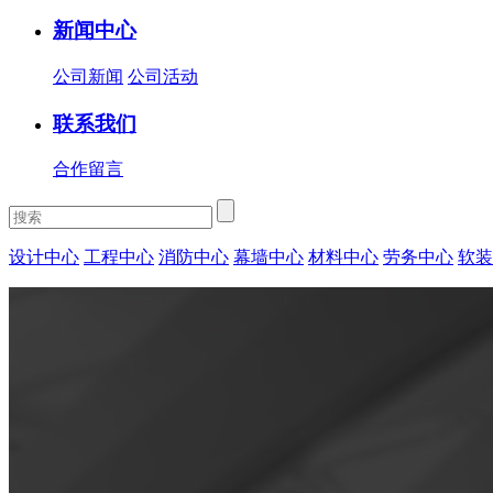
新闻中心
公司新闻
公司活动
联系我们
合作留言
设计中心
工程中心
消防中心
幕墙中心
材料中心
劳务中心
软装