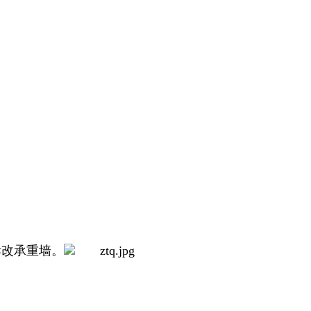
拆改承重墙。