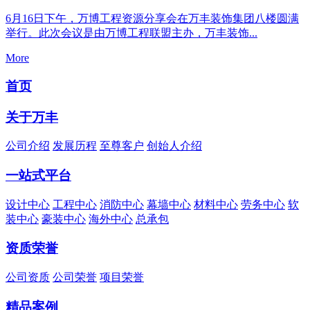
6月16日下午，万博工程资源分享会在万丰装饰集团八楼圆满
举行。此次会议是由万博工程联盟主办，万丰装饰...
More
首页
关于万丰
公司介绍
发展历程
至尊客户
创始人介绍
一站式平台
设计中心
工程中心
消防中心
幕墙中心
材料中心
劳务中心
软
装中心
豪装中心
海外中心
总承包
资质荣誉
公司资质
公司荣誉
项目荣誉
精品案例